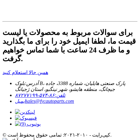
برای سوالات مربوط به محصولات یا لیست
قیمت ما، لطفا ایمیل خود را برای ما بگذارید
و ما ظرف 24 ساعت با شما تماس خواهیم
گرفت.
همین حالا استعلام کنید
آدرس:
بلوک B، پارک صنعتی هایلیان، شماره 3388، جاده
جیچانگ، منطقه هایشو، شهر نینگبو، استان ژجیانگ
تلفن:
۸۶-۵۷۴-۸۷۲۷۷۱۹۹
sales@fycautoparts.com
ایمیل
© کپی‌رایت - ۲۰۱۰-۲۰۲۱: تمامی حقوق محفوظ است.