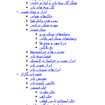
تفنگ گل میخ تایر و لوازم جانبی
گل میخ های تایر
ابزار و مواد تعمیر
چاک‌های هوایی
پمپ هیدرولیک هوا
مهره شکن ترکیبی
مواد تعمیر
وصله‌های سبک یورو
وصله‌های سبک آمریکایی
درج مهر و موم ها
پچ پلاگین
بخیه‌زن‌ها و خراشنده‌ها
فشارسنج تایر
ابزار نصب و جداسازی لاستیک
ابزار تعمیر تایر
ابزارهای سوپاپ تایر
تجهیزات گاراژ
تعویض تایر
بالانس کننده تایر
جک استندز
جک بطری
جک کف
جک ایستاده با پین قفلی