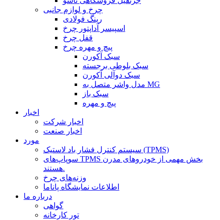
جرثقیل فروشگاهی تاشو
چرخ و لوازم جانبی
رینگ فولادی
اسپیسر آداپتور چرخ
قفل چرخ
پیچ و مهره چرخ
سبک آکورن
سبک بلوطی برجسته
سبک دوآلی آکورن
مدل واشر متصل به MG
سبک باز
پیچ و مهره
اخبار
اخبار شرکت
اخبار صنعت
مورد
سیستم کنترل فشار باد لاستیک (TPMS)
سوپاپ‌های TPMS بخش مهمی از خودروهای مدرن
هستند.
وزنه‌های چرخ
اطلاعات نمایشگاه پاناما
درباره ما
گواهی
تور کارخانه