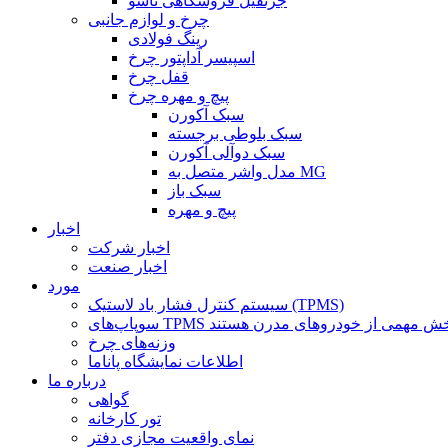
جرثقیل فروشگاهی تاشو
چرخ و لوازم جانبی
رینگ فولادی
اسپیسر آداپتور چرخ
قفل چرخ
پیچ و مهره چرخ
سبک آکورن
سبک بلوطی برجسته
سبک دوآلی آکورن
مدل واشر متصل به MG
سبک باز
پیچ و مهره
اخبار
اخبار شرکت
اخبار صنعت
مورد
سیستم کنترل فشار باد لاستیک (TPMS)
وزنه‌های چرخ
اطلاعات نمایشگاه پاناما
درباره ما
گواهی
تور کارخانه
نمای واقعیت مجازی دفتر