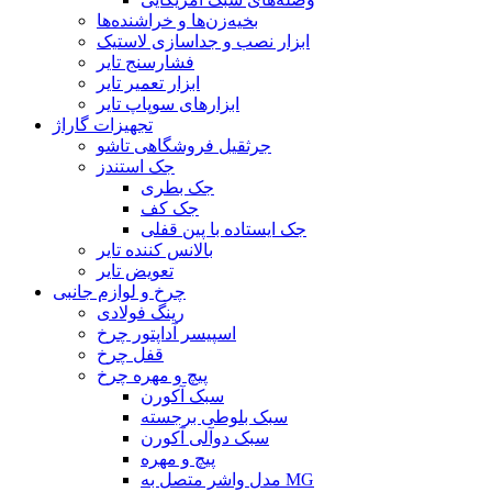
بخیه‌زن‌ها و خراشنده‌ها
ابزار نصب و جداسازی لاستیک
فشارسنج تایر
ابزار تعمیر تایر
ابزارهای سوپاپ تایر
تجهیزات گاراژ
جرثقیل فروشگاهی تاشو
جک استندز
جک بطری
جک کف
جک ایستاده با پین قفلی
بالانس کننده تایر
تعویض تایر
چرخ و لوازم جانبی
رینگ فولادی
اسپیسر آداپتور چرخ
قفل چرخ
پیچ و مهره چرخ
سبک آکورن
سبک بلوطی برجسته
سبک دوآلی آکورن
پیچ و مهره
مدل واشر متصل به MG