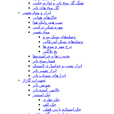
تفنگ گل میخ تایر و لوازم جانبی
گل میخ های تایر
ابزار و مواد تعمیر
چاک‌های هوایی
پمپ هیدرولیک هوا
مهره شکن ترکیبی
مواد تعمیر
وصله‌های سبک یورو
وصله‌های سبک آمریکایی
درج مهر و موم ها
پچ پلاگین
بخیه‌زن‌ها و خراشنده‌ها
فشارسنج تایر
ابزار نصب و جداسازی لاستیک
ابزار تعمیر تایر
ابزارهای سوپاپ تایر
تجهیزات گاراژ
تعویض تایر
بالانس کننده تایر
جک استندز
جک بطری
جک کف
جک ایستاده با پین قفلی