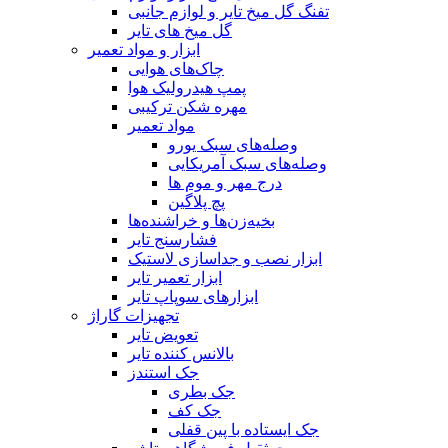
تفنگ گل میخ تایر و لوازم جانبی
گل میخ های تایر
ابزار و مواد تعمیر
چاک‌های هوایی
پمپ هیدرولیک هوا
مهره شکن ترکیبی
مواد تعمیر
وصله‌های سبک یورو
وصله‌های سبک آمریکایی
درج مهر و موم ها
پچ پلاگین
بخیه‌زن‌ها و خراشنده‌ها
فشارسنج تایر
ابزار نصب و جداسازی لاستیک
ابزار تعمیر تایر
ابزارهای سوپاپ تایر
تجهیزات گاراژ
تعویض تایر
بالانس کننده تایر
جک استندز
جک بطری
جک کف
جک ایستاده با پین قفلی