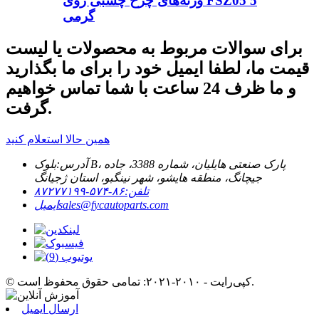
وزنه‌های چرخ چسبی روی FSZ05 5
گرمی
برای سوالات مربوط به محصولات یا لیست
قیمت ما، لطفا ایمیل خود را برای ما بگذارید
و ما ظرف 24 ساعت با شما تماس خواهیم
گرفت.
همین حالا استعلام کنید
آدرس:
بلوک B، پارک صنعتی هایلیان، شماره 3388، جاده
جیچانگ، منطقه هایشو، شهر نینگبو، استان ژجیانگ
تلفن:
۸۶-۵۷۴-۸۷۲۷۷۱۹۹
sales@fycautoparts.com
ایمیل
© کپی‌رایت - ۲۰۱۰-۲۰۲۱: تمامی حقوق محفوظ است.
ارسال ایمیل