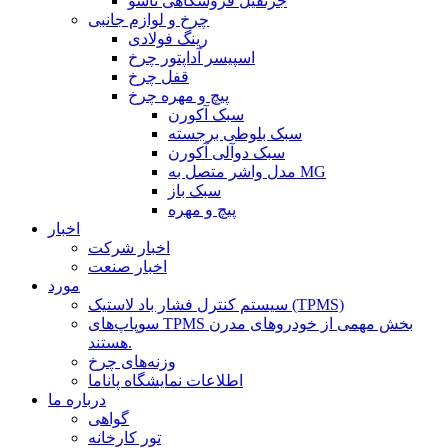
جرثقیل فروشگاهی تاشو
چرخ و لوازم جانبی
رینگ فولادی
اسپیسر آداپتور چرخ
قفل چرخ
پیچ و مهره چرخ
سبک آکورن
سبک بلوطی برجسته
سبک دوآلی آکورن
مدل واشر متصل به MG
سبک باز
پیچ و مهره
اخبار
اخبار شرکت
اخبار صنعت
مورد
سیستم کنترل فشار باد لاستیک (TPMS)
سوپاپ‌های TPMS بخش مهمی از خودروهای مدرن
هستند.
وزنه‌های چرخ
اطلاعات نمایشگاه پاناما
درباره ما
گواهی
تور کارخانه