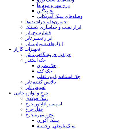
درج مهر و موم ها
پچ پلاگین
وصله‌های سبک آمریکایی
بخیه‌زن‌ها و خراشنده‌ها
ابزار نصب و جداسازی لاستیک
فشارسنج تایر
ابزار تعمیر تایر
ابزارهای سوپاپ تایر
تجهیزات گاراژ
جرثقیل فروشگاهی تاشو
جک استندز
جک بطری
جک کف
جک ایستاده با پین قفلی
بالانس کننده تایر
تعویض تایر
چرخ و لوازم جانبی
رینگ فولادی
اسپیسر آداپتور چرخ
قفل چرخ
پیچ و مهره چرخ
سبک آکورن
سبک بلوطی برجسته