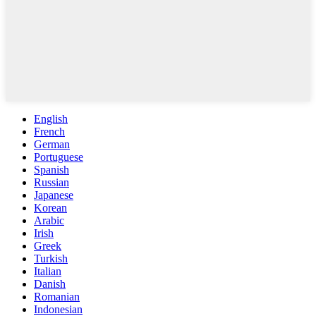
English
French
German
Portuguese
Spanish
Russian
Japanese
Korean
Arabic
Irish
Greek
Turkish
Italian
Danish
Romanian
Indonesian