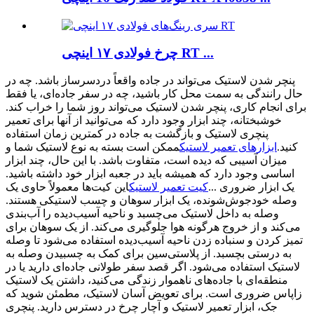
چرخ فولادی ۱۷ اینچی RT ...
پنچر شدن لاستیک می‌تواند در جاده واقعاً دردسرساز باشد. چه در
حال رانندگی به سمت محل کار باشید، چه در سفر جاده‌ای، یا فقط
برای انجام کاری، پنچر شدن لاستیک می‌تواند روز شما را خراب کند.
خوشبختانه، چند ابزار وجود دارد که می‌توانید از آنها برای تعمیر
پنچری لاستیک و بازگشت به جاده در کمترین زمان استفاده
کنید.
ابزارهای تعمیر لاستیک
ممکن است بسته به نوع لاستیک شما و
میزان آسیبی که دیده است، متفاوت باشد. با این حال، چند ابزار
اساسی وجود دارد که همیشه باید در جعبه ابزار خود داشته باشید.
یک ابزار ضروری ...
کیت تعمیر لاستیک
این کیت‌ها معمولاً حاوی یک
وصله خودجوش‌شونده، یک ابزار سوهان و چسب لاستیکی هستند.
وصله به داخل لاستیک می‌چسبد و ناحیه آسیب‌دیده را آب‌بندی
می‌کند و از خروج هرگونه هوا جلوگیری می‌کند. از یک سوهان برای
تمیز کردن و سنباده زدن ناحیه آسیب‌دیده استفاده می‌شود تا وصله
به درستی بچسبد. از پلاستی‌سین برای کمک به چسبیدن وصله به
لاستیک استفاده می‌شود. اگر قصد سفر طولانی جاده‌ای دارید یا در
منطقه‌ای با جاده‌های ناهموار زندگی می‌کنید، داشتن یک لاستیک
زاپاس ضروری است. برای تعویض آسان لاستیک، مطمئن شوید که
جک، ابزار تعمیر لاستیک و آچار چرخ در دسترس دارید. پنچری