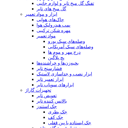
تفنگ گل میخ تایر و لوازم جانبی
گل میخ های تایر
ابزار و مواد تعمیر
چاک‌های هوایی
پمپ هیدرولیک هوا
مهره شکن ترکیبی
مواد تعمیر
وصله‌های سبک یورو
وصله‌های سبک آمریکایی
درج مهر و موم ها
پچ پلاگین
بخیه‌زن‌ها و خراشنده‌ها
فشارسنج تایر
ابزار نصب و جداسازی لاستیک
ابزار تعمیر تایر
ابزارهای سوپاپ تایر
تجهیزات گاراژ
تعویض تایر
بالانس کننده تایر
جک استندز
جک بطری
جک کف
جک ایستاده با پین قفلی