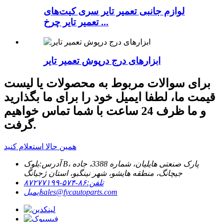
لوازم جانبی تعمیر تایر سری کیت‌های
تعمیر تایر چرخ ...
ابزارهای درج درپوش تعمیر تایر
برای سوالات مربوط به محصولات یا لیست
قیمت ما، لطفا ایمیل خود را برای ما بگذارید
و ما ظرف 24 ساعت با شما تماس خواهیم
گرفت.
همین حالا استعلام کنید
آدرس:
بلوک B، پارک صنعتی هایلیان، شماره 3388، جاده
جیچانگ، منطقه هایشو، شهر نینگبو، استان ژجیانگ
تلفن:
۸۶-۵۷۴-۸۷۲۷۷۱۹۹
sales@fycautoparts.com
ایمیل