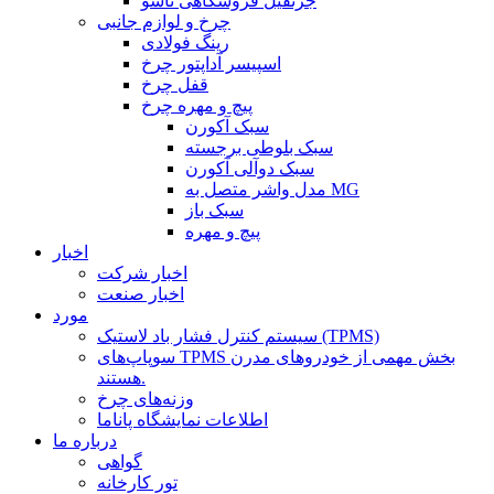
جرثقیل فروشگاهی تاشو
چرخ و لوازم جانبی
رینگ فولادی
اسپیسر آداپتور چرخ
قفل چرخ
پیچ و مهره چرخ
سبک آکورن
سبک بلوطی برجسته
سبک دوآلی آکورن
مدل واشر متصل به MG
سبک باز
پیچ و مهره
اخبار
اخبار شرکت
اخبار صنعت
مورد
سیستم کنترل فشار باد لاستیک (TPMS)
سوپاپ‌های TPMS بخش مهمی از خودروهای مدرن
هستند.
وزنه‌های چرخ
اطلاعات نمایشگاه پاناما
درباره ما
گواهی
تور کارخانه