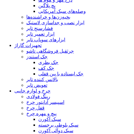
پچ پلاگین
وصله‌های سبک آمریکایی
بخیه‌زن‌ها و خراشنده‌ها
ابزار نصب و جداسازی لاستیک
فشارسنج تایر
ابزار تعمیر تایر
ابزارهای سوپاپ تایر
تجهیزات گاراژ
جرثقیل فروشگاهی تاشو
جک استندز
جک بطری
جک کف
جک ایستاده با پین قفلی
بالانس کننده تایر
تعویض تایر
چرخ و لوازم جانبی
رینگ فولادی
اسپیسر آداپتور چرخ
قفل چرخ
پیچ و مهره چرخ
سبک آکورن
سبک بلوطی برجسته
سبک دوآلی آکورن