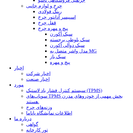
جرثقیل فروشگاهی تاشو
چرخ و لوازم جانبی
رینگ فولادی
اسپیسر آداپتور چرخ
قفل چرخ
پیچ و مهره چرخ
سبک آکورن
سبک بلوطی برجسته
سبک دوآلی آکورن
مدل واشر متصل به MG
سبک باز
پیچ و مهره
اخبار
اخبار شرکت
اخبار صنعت
مورد
سیستم کنترل فشار باد لاستیک (TPMS)
سوپاپ‌های TPMS بخش مهمی از خودروهای مدرن
هستند.
وزنه‌های چرخ
اطلاعات نمایشگاه پاناما
درباره ما
گواهی
تور کارخانه