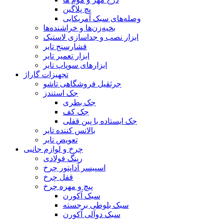
پچ پلاگین
وصله‌های سبک آمریکایی
بخیه‌زن‌ها و خراشنده‌ها
ابزار نصب و جداسازی لاستیک
فشارسنج تایر
ابزار تعمیر تایر
ابزارهای سوپاپ تایر
تجهیزات گاراژ
جرثقیل فروشگاهی تاشو
جک استندز
جک بطری
جک کف
جک ایستاده با پین قفلی
بالانس کننده تایر
تعویض تایر
چرخ و لوازم جانبی
رینگ فولادی
اسپیسر آداپتور چرخ
قفل چرخ
پیچ و مهره چرخ
سبک آکورن
سبک بلوطی برجسته
سبک دوآلی آکورن