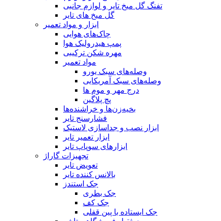
تفنگ گل میخ تایر و لوازم جانبی
گل میخ های تایر
ابزار و مواد تعمیر
چاک‌های هوایی
پمپ هیدرولیک هوا
مهره شکن ترکیبی
مواد تعمیر
وصله‌های سبک یورو
وصله‌های سبک آمریکایی
درج مهر و موم ها
پچ پلاگین
بخیه‌زن‌ها و خراشنده‌ها
فشارسنج تایر
ابزار نصب و جداسازی لاستیک
ابزار تعمیر تایر
ابزارهای سوپاپ تایر
تجهیزات گاراژ
تعویض تایر
بالانس کننده تایر
جک استندز
جک بطری
جک کف
جک ایستاده با پین قفلی