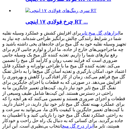
چرخ فولادی ۱۷ اینچی RT ...
ما
ابزارهای گل میخ تایر
برای افزایش کشش و عملکرد وسیله نقلیه
شما در شرایط رانندگی چالش برانگیز طراحی شده‌اند. چه نیاز به
تجهیز وسیله نقلیه خود به گل میخ برای جاده‌های یخی داشته باشید و
چه ماجراجویی‌های خارج از جاده، ما ابزار و لوازم جانبی لازم برای
رفع نیازهای شما را داریم. تغذیه کننده گل میخ یک وسیله جانبی
ضروری است که فرآیند نصب روان و کارآمد گل میخ را تضمین
می‌کند. تغذیه کننده گل میخ ما با طراحی نوآورانه و عملکرد قابل
اعتماد خود، امکان بارگیری و تغذیه آسان گل میخ‌ها را به داخل تفنگ
گل میخ فراهم می‌کند، زمان از کار افتادگی را کاهش و بهره‌وری را
افزایش می‌دهد. در صورتی که به قطعات یا اجزای جایگزین برای
تفنگ گل میخ تایر خود نیاز دارید، کیت‌های تعمیر جایگزین ما به
راحتی در دسترس هستند. این کیت‌ها شامل طیف وسیعی از
قطعات و اجزای ضروری هستند و تضمین می‌کنند که هر آنچه را که
برای عملکرد بهینه تفنگ گل میخ تایر خود نیاز دارید، در اختیار دارید.
با کیت‌های تعمیر جایگزین با کیفیت بالای ما، می‌توانید به سرعت و
به راحتی عملکرد تفنگ گل میخ خود را بازیابی کنید و با اطمینان به
جاده برگردید. برای کسانی که به دنبال یک راه حل راحت و خودکار
هستند، تایر ما
ابزار درج گل میخ
انتخاب بی‌نظیری است. این ابزار