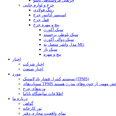
جرثقیل فروشگاهی تاشو
چرخ و لوازم جانبی
رینگ فولادی
اسپیسر آداپتور چرخ
قفل چرخ
پیچ و مهره چرخ
سبک آکورن
سبک بلوطی برجسته
سبک دوآلی آکورن
مدل واشر متصل به MG
سبک باز
پیچ و مهره
اخبار
اخبار شرکت
اخبار صنعت
مورد
سیستم کنترل فشار باد لاستیک (TPMS)
وزنه‌های چرخ
اطلاعات نمایشگاه پاناما
درباره ما
گواهی
تور کارخانه
نمای واقعیت مجازی دفتر