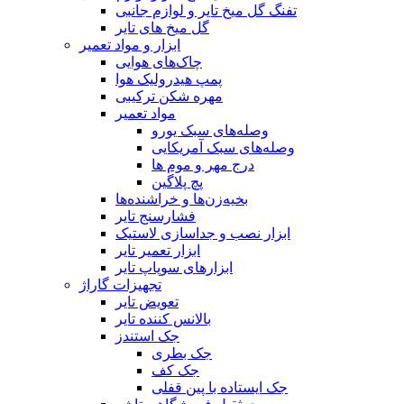
تفنگ گل میخ تایر و لوازم جانبی
گل میخ های تایر
ابزار و مواد تعمیر
چاک‌های هوایی
پمپ هیدرولیک هوا
مهره شکن ترکیبی
مواد تعمیر
وصله‌های سبک یورو
وصله‌های سبک آمریکایی
درج مهر و موم ها
پچ پلاگین
بخیه‌زن‌ها و خراشنده‌ها
فشارسنج تایر
ابزار نصب و جداسازی لاستیک
ابزار تعمیر تایر
ابزارهای سوپاپ تایر
تجهیزات گاراژ
تعویض تایر
بالانس کننده تایر
جک استندز
جک بطری
جک کف
جک ایستاده با پین قفلی