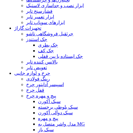
ابزار نصب و جداسازی لاستیک
فشارسنج تایر
ابزار تعمیر تایر
ابزارهای سوپاپ تایر
تجهیزات گاراژ
جرثقیل فروشگاهی تاشو
جک استندز
جک بطری
جک کف
جک ایستاده با پین قفلی
بالانس کننده تایر
تعویض تایر
چرخ و لوازم جانبی
رینگ فولادی
اسپیسر آداپتور چرخ
قفل چرخ
پیچ و مهره چرخ
سبک آکورن
سبک بلوطی برجسته
سبک دوآلی آکورن
پیچ و مهره
مدل واشر متصل به MG
سبک باز