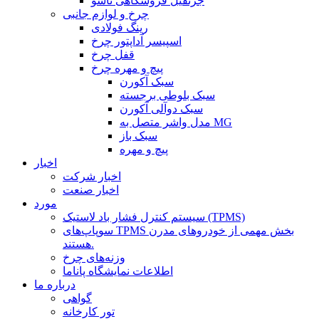
جرثقیل فروشگاهی تاشو
چرخ و لوازم جانبی
رینگ فولادی
اسپیسر آداپتور چرخ
قفل چرخ
پیچ و مهره چرخ
سبک آکورن
سبک بلوطی برجسته
سبک دوآلی آکورن
مدل واشر متصل به MG
سبک باز
پیچ و مهره
اخبار
اخبار شرکت
اخبار صنعت
مورد
سیستم کنترل فشار باد لاستیک (TPMS)
سوپاپ‌های TPMS بخش مهمی از خودروهای مدرن
هستند.
وزنه‌های چرخ
اطلاعات نمایشگاه پاناما
درباره ما
گواهی
تور کارخانه