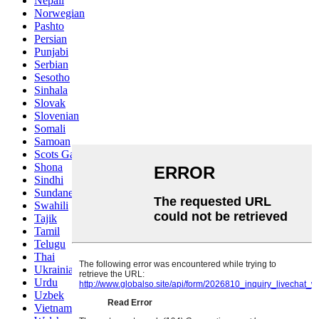
Nepali
Norwegian
Pashto
Persian
Punjabi
Serbian
Sesotho
Sinhala
Slovak
Slovenian
Somali
Samoan
Scots Gaelic
Shona
Sindhi
Sundanese
Swahili
Tajik
Tamil
Telugu
Thai
Ukrainian
Urdu
Uzbek
Vietnamese