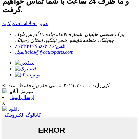
و ما ظرف 24 ساعت با شما تماس خواهیم
گرفت.
همین حالا استعلام کنید
آدرس:
بلوک B، پارک صنعتی هایلیان، شماره 3388، جاده
جیچانگ، منطقه هایشو، شهر نینگبو، استان ژجیانگ
تلفن:
۸۶-۵۷۴-۸۷۲۷۷۱۹۹
sales@fycautoparts.com
ایمیل
© کپی‌رایت - ۲۰۱۰-۲۰۲۱: تمامی حقوق محفوظ است.
ارسال ایمیل
x
دانلود
کاتالوگ الکترونیکی