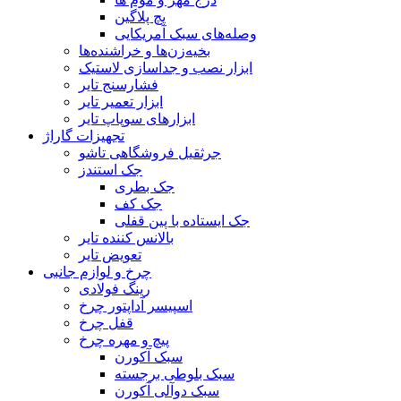
پچ پلاگین
وصله‌های سبک آمریکایی
بخیه‌زن‌ها و خراشنده‌ها
ابزار نصب و جداسازی لاستیک
فشارسنج تایر
ابزار تعمیر تایر
ابزارهای سوپاپ تایر
تجهیزات گاراژ
جرثقیل فروشگاهی تاشو
جک استندز
جک بطری
جک کف
جک ایستاده با پین قفلی
بالانس کننده تایر
تعویض تایر
چرخ و لوازم جانبی
رینگ فولادی
اسپیسر آداپتور چرخ
قفل چرخ
پیچ و مهره چرخ
سبک آکورن
سبک بلوطی برجسته
سبک دوآلی آکورن