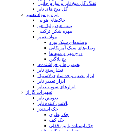
تفنگ گل میخ تایر و لوازم جانبی
گل میخ های تایر
ابزار و مواد تعمیر
چاک‌های هوایی
پمپ هیدرولیک هوا
مهره شکن ترکیبی
مواد تعمیر
وصله‌های سبک یورو
وصله‌های سبک آمریکایی
درج مهر و موم ها
پچ پلاگین
بخیه‌زن‌ها و خراشنده‌ها
فشارسنج تایر
ابزار نصب و جداسازی لاستیک
ابزار تعمیر تایر
ابزارهای سوپاپ تایر
تجهیزات گاراژ
تعویض تایر
بالانس کننده تایر
جک استندز
جک بطری
جک کف
جک ایستاده با پین قفلی