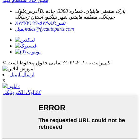
همین حالا استعلام کنید
آدرس:
بلوک B، پارک صنعتی هایلیان، شماره 3388، جاده
جیچانگ، منطقه هایشو، شهر نینگبو، استان ژجیانگ
تلفن:
۸۶-۵۷۴-۸۷۲۷۷۱۹۹
sales@fycautoparts.com
ایمیل
© کپی‌رایت - ۲۰۱۰-۲۰۲۱: تمامی حقوق محفوظ است.
ارسال ایمیل
x
دانلود
کاتالوگ الکترونیکی