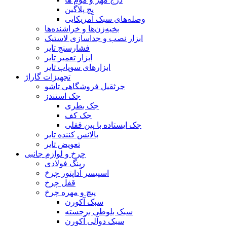
پچ پلاگین
وصله‌های سبک آمریکایی
بخیه‌زن‌ها و خراشنده‌ها
ابزار نصب و جداسازی لاستیک
فشارسنج تایر
ابزار تعمیر تایر
ابزارهای سوپاپ تایر
تجهیزات گاراژ
جرثقیل فروشگاهی تاشو
جک استندز
جک بطری
جک کف
جک ایستاده با پین قفلی
بالانس کننده تایر
تعویض تایر
چرخ و لوازم جانبی
رینگ فولادی
اسپیسر آداپتور چرخ
قفل چرخ
پیچ و مهره چرخ
سبک آکورن
سبک بلوطی برجسته
سبک دوآلی آکورن