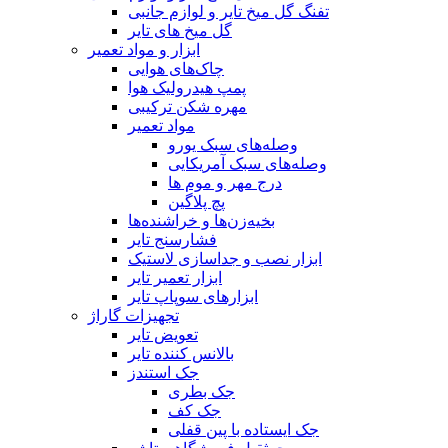
تفنگ گل میخ تایر و لوازم جانبی
گل میخ های تایر
ابزار و مواد تعمیر
چاک‌های هوایی
پمپ هیدرولیک هوا
مهره شکن ترکیبی
مواد تعمیر
وصله‌های سبک یورو
وصله‌های سبک آمریکایی
درج مهر و موم ها
پچ پلاگین
بخیه‌زن‌ها و خراشنده‌ها
فشارسنج تایر
ابزار نصب و جداسازی لاستیک
ابزار تعمیر تایر
ابزارهای سوپاپ تایر
تجهیزات گاراژ
تعویض تایر
بالانس کننده تایر
جک استندز
جک بطری
جک کف
جک ایستاده با پین قفلی