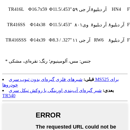
TR416L
Ф16.7x59
Ф11.5/.453"
HN4
F
آر دبلیو۸
آر جی ۵۹
TR416SS
Ф14x38
Ф11.5/.453"
F
آر دبلیو۸
آر دبلیو۸
وی۸۰۱
TR416SSS
Ф14x39
Ф8.3 / .327"
RW6
F
آر دبلیو۸
آر جی ۱۱
* جنس: مس، آلومینیوم؛ رنگ: نقره‌ای، مشکی
قبلی:
شیرهای فلزی گیره‌ای بدون تیوب سری MS525 برای
خودروها
بعدی:
شیر گیره‌ای آب‌بندی اورینگی با روکش نیکل سری
TR540