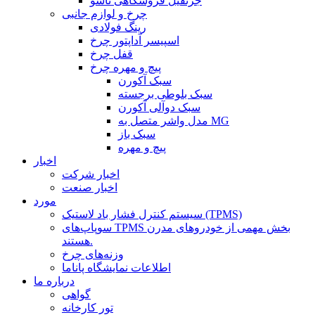
جرثقیل فروشگاهی تاشو
چرخ و لوازم جانبی
رینگ فولادی
اسپیسر آداپتور چرخ
قفل چرخ
پیچ و مهره چرخ
سبک آکورن
سبک بلوطی برجسته
سبک دوآلی آکورن
مدل واشر متصل به MG
سبک باز
پیچ و مهره
اخبار
اخبار شرکت
اخبار صنعت
مورد
سیستم کنترل فشار باد لاستیک (TPMS)
سوپاپ‌های TPMS بخش مهمی از خودروهای مدرن
هستند.
وزنه‌های چرخ
اطلاعات نمایشگاه پاناما
درباره ما
گواهی
تور کارخانه