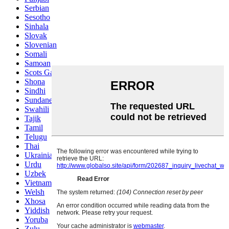
Serbian
Sesotho
Sinhala
Slovak
Slovenian
Somali
Samoan
Scots Gaelic
Shona
Sindhi
Sundanese
Swahili
Tajik
Tamil
Telugu
Thai
Ukrainian
Urdu
Uzbek
Vietnamese
Welsh
Xhosa
Yiddish
Yoruba
Zulu