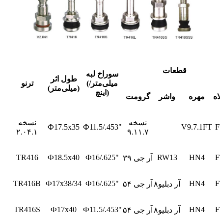
قطعات
سوراخ لبه
طول اثر
(میلی‌متر/
ترنو
(میلی‌متر)
اینچ)
اه
مهره
واشر
گرومت
نسخه
نسخه
Ф17.5x35
Ф11.5/.453"
V9.7.1FT
F
۲.۰۴.۱
۹.۱۱.۷
TR416
Ф18.5x40
Ф16/.625"
RW13
HN4
F
آر جی ۳۹
TR416B
Ф17x38/34
Ф16/.625"
HN4
F
آر دبلیو۸
آر جی ۵۴
TR416S
Ф17x40
Ф11.5/.453"
HN4
F
آر دبلیو۸
آر جی ۵۴