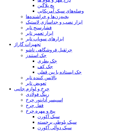
پچ پلاگین
وصله‌های سبک آمریکایی
بخیه‌زن‌ها و خراشنده‌ها
ابزار نصب و جداسازی لاستیک
فشارسنج تایر
ابزار تعمیر تایر
ابزارهای سوپاپ تایر
تجهیزات گاراژ
جرثقیل فروشگاهی تاشو
جک استندز
جک بطری
جک کف
جک ایستاده با پین قفلی
بالانس کننده تایر
تعویض تایر
چرخ و لوازم جانبی
رینگ فولادی
اسپیسر آداپتور چرخ
قفل چرخ
پیچ و مهره چرخ
سبک آکورن
سبک بلوطی برجسته
سبک دوآلی آکورن