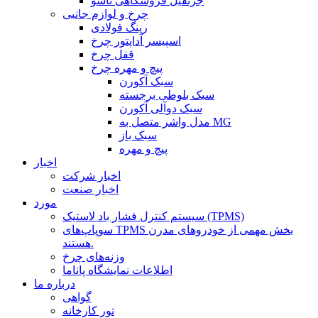
جرثقیل فروشگاهی تاشو
چرخ و لوازم جانبی
رینگ فولادی
اسپیسر آداپتور چرخ
قفل چرخ
پیچ و مهره چرخ
سبک آکورن
سبک بلوطی برجسته
سبک دوآلی آکورن
مدل واشر متصل به MG
سبک باز
پیچ و مهره
اخبار
اخبار شرکت
اخبار صنعت
مورد
سیستم کنترل فشار باد لاستیک (TPMS)
سوپاپ‌های TPMS بخش مهمی از خودروهای مدرن
هستند.
وزنه‌های چرخ
اطلاعات نمایشگاه پاناما
درباره ما
گواهی
تور کارخانه