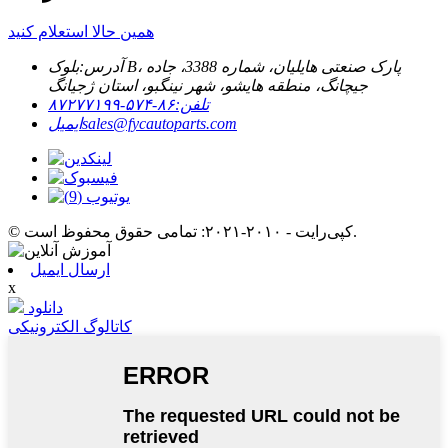
همین حالا استعلام کنید
آدرس:
بلوک B، پارک صنعتی هایلیان، شماره 3388، جاده
جیچانگ، منطقه هایشو، شهر نینگبو، استان ژجیانگ
تلفن:
۸۶-۵۷۴-۸۷۲۷۷۱۹۹
sales@fycautoparts.com
ایمیل
© کپی‌رایت - ۲۰۱۰-۲۰۲۱: تمامی حقوق محفوظ است.
ارسال ایمیل
x
دانلود
کاتالوگ الکترونیکی