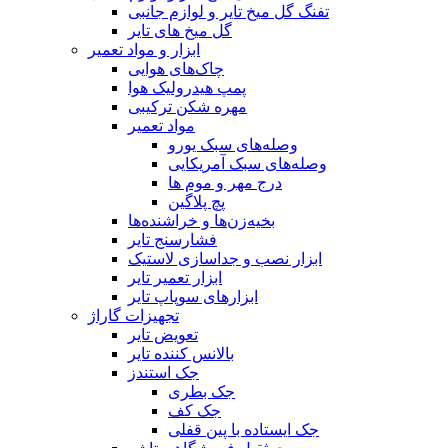
تفنگ گل میخ تایر و لوازم جانبی
گل میخ های تایر
ابزار و مواد تعمیر
چاک‌های هوایی
پمپ هیدرولیک هوا
مهره شکن ترکیبی
مواد تعمیر
وصله‌های سبک یورو
وصله‌های سبک آمریکایی
درج مهر و موم ها
پچ پلاگین
بخیه‌زن‌ها و خراشنده‌ها
فشارسنج تایر
ابزار نصب و جداسازی لاستیک
ابزار تعمیر تایر
ابزارهای سوپاپ تایر
تجهیزات گاراژ
تعویض تایر
بالانس کننده تایر
جک استندز
جک بطری
جک کف
جک ایستاده با پین قفلی