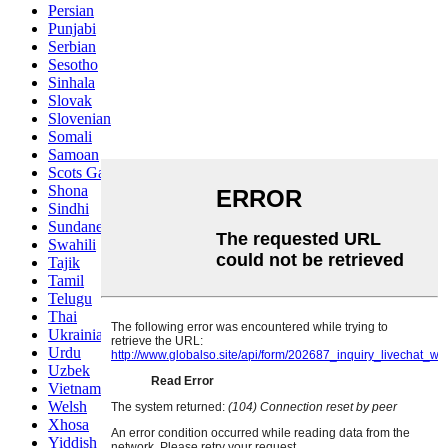
Persian
Punjabi
Serbian
Sesotho
Sinhala
Slovak
Slovenian
Somali
Samoan
Scots Gaelic
Shona
Sindhi
Sundanese
Swahili
Tajik
Tamil
Telugu
Thai
Ukrainian
Urdu
Uzbek
Vietnamese
Welsh
Xhosa
Yiddish