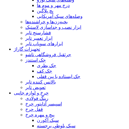
درج مهر و موم ها
پچ پلاگین
وصله‌های سبک آمریکایی
بخیه‌زن‌ها و خراشنده‌ها
ابزار نصب و جداسازی لاستیک
فشارسنج تایر
ابزار تعمیر تایر
ابزارهای سوپاپ تایر
تجهیزات گاراژ
جرثقیل فروشگاهی تاشو
جک استندز
جک بطری
جک کف
جک ایستاده با پین قفلی
بالانس کننده تایر
تعویض تایر
چرخ و لوازم جانبی
رینگ فولادی
اسپیسر آداپتور چرخ
قفل چرخ
پیچ و مهره چرخ
سبک آکورن
سبک بلوطی برجسته