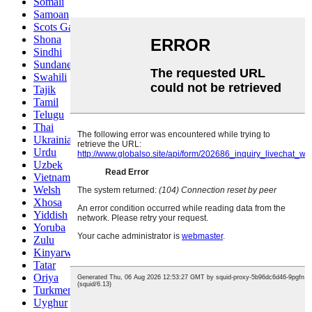
Somali
Samoan
Scots Gaelic
Shona
Sindhi
Sundanese
Swahili
Tajik
Tamil
Telugu
Thai
Ukrainian
Urdu
Uzbek
Vietnamese
Welsh
Xhosa
Yiddish
Yoruba
Zulu
Kinyarwanda
Tatar
Oriya
Turkmen
Uyghur