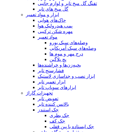
تفنگ گل میخ تایر و لوازم جانبی
گل میخ های تایر
ابزار و مواد تعمیر
چاک‌های هوایی
پمپ هیدرولیک هوا
مهره شکن ترکیبی
مواد تعمیر
وصله‌های سبک یورو
وصله‌های سبک آمریکایی
درج مهر و موم ها
پچ پلاگین
بخیه‌زن‌ها و خراشنده‌ها
فشارسنج تایر
ابزار نصب و جداسازی لاستیک
ابزار تعمیر تایر
ابزارهای سوپاپ تایر
تجهیزات گاراژ
تعویض تایر
بالانس کننده تایر
جک استندز
جک بطری
جک کف
جک ایستاده با پین قفلی