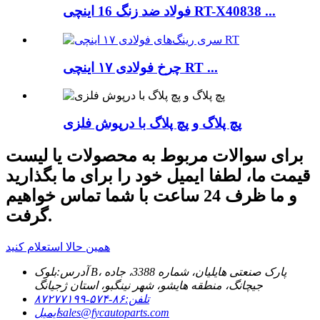
فولاد ضد زنگ 16 اینچی RT-X40838 ...
چرخ فولادی ۱۷ اینچی RT ...
پچ پلاگ و پچ پلاگ با درپوش فلزی
برای سوالات مربوط به محصولات یا لیست
قیمت ما، لطفا ایمیل خود را برای ما بگذارید
و ما ظرف 24 ساعت با شما تماس خواهیم
گرفت.
همین حالا استعلام کنید
آدرس:
بلوک B، پارک صنعتی هایلیان، شماره 3388، جاده
جیچانگ، منطقه هایشو، شهر نینگبو، استان ژجیانگ
تلفن:
۸۶-۵۷۴-۸۷۲۷۷۱۹۹
sales@fycautoparts.com
ایمیل