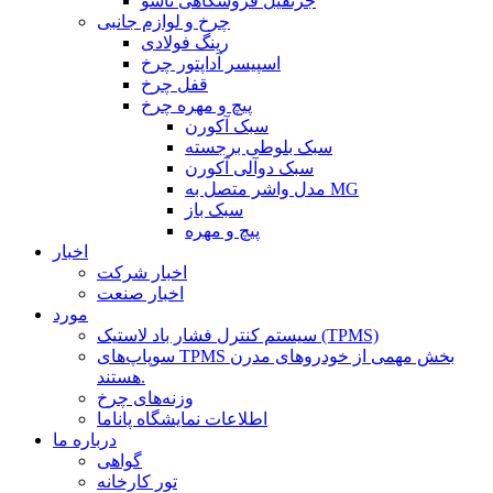
جرثقیل فروشگاهی تاشو
چرخ و لوازم جانبی
رینگ فولادی
اسپیسر آداپتور چرخ
قفل چرخ
پیچ و مهره چرخ
سبک آکورن
سبک بلوطی برجسته
سبک دوآلی آکورن
مدل واشر متصل به MG
سبک باز
پیچ و مهره
اخبار
اخبار شرکت
اخبار صنعت
مورد
سیستم کنترل فشار باد لاستیک (TPMS)
سوپاپ‌های TPMS بخش مهمی از خودروهای مدرن
هستند.
وزنه‌های چرخ
اطلاعات نمایشگاه پاناما
درباره ما
گواهی
تور کارخانه