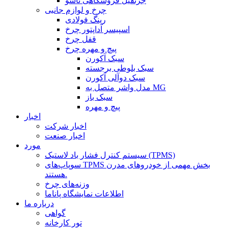
جرثقیل فروشگاهی تاشو
چرخ و لوازم جانبی
رینگ فولادی
اسپیسر آداپتور چرخ
قفل چرخ
پیچ و مهره چرخ
سبک آکورن
سبک بلوطی برجسته
سبک دوآلی آکورن
مدل واشر متصل به MG
سبک باز
پیچ و مهره
اخبار
اخبار شرکت
اخبار صنعت
مورد
سیستم کنترل فشار باد لاستیک (TPMS)
سوپاپ‌های TPMS بخش مهمی از خودروهای مدرن
هستند.
وزنه‌های چرخ
اطلاعات نمایشگاه پاناما
درباره ما
گواهی
تور کارخانه