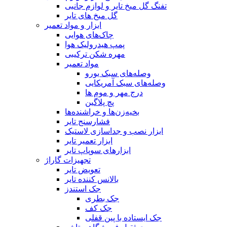
تفنگ گل میخ تایر و لوازم جانبی
گل میخ های تایر
ابزار و مواد تعمیر
چاک‌های هوایی
پمپ هیدرولیک هوا
مهره شکن ترکیبی
مواد تعمیر
وصله‌های سبک یورو
وصله‌های سبک آمریکایی
درج مهر و موم ها
پچ پلاگین
بخیه‌زن‌ها و خراشنده‌ها
فشارسنج تایر
ابزار نصب و جداسازی لاستیک
ابزار تعمیر تایر
ابزارهای سوپاپ تایر
تجهیزات گاراژ
تعویض تایر
بالانس کننده تایر
جک استندز
جک بطری
جک کف
جک ایستاده با پین قفلی