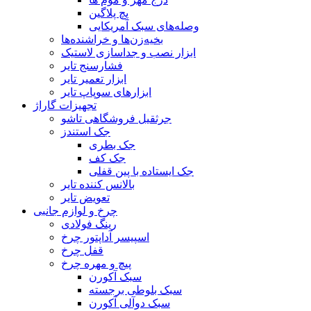
پچ پلاگین
وصله‌های سبک آمریکایی
بخیه‌زن‌ها و خراشنده‌ها
ابزار نصب و جداسازی لاستیک
فشارسنج تایر
ابزار تعمیر تایر
ابزارهای سوپاپ تایر
تجهیزات گاراژ
جرثقیل فروشگاهی تاشو
جک استندز
جک بطری
جک کف
جک ایستاده با پین قفلی
بالانس کننده تایر
تعویض تایر
چرخ و لوازم جانبی
رینگ فولادی
اسپیسر آداپتور چرخ
قفل چرخ
پیچ و مهره چرخ
سبک آکورن
سبک بلوطی برجسته
سبک دوآلی آکورن