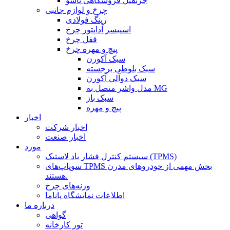
جرثقیل فروشگاهی تاشو
چرخ و لوازم جانبی
رینگ فولادی
اسپیسر آداپتور چرخ
قفل چرخ
پیچ و مهره چرخ
سبک آکورن
سبک بلوطی برجسته
سبک دوآلی آکورن
مدل واشر متصل به MG
سبک باز
پیچ و مهره
اخبار
اخبار شرکت
اخبار صنعت
مورد
سیستم کنترل فشار باد لاستیک (TPMS)
سوپاپ‌های TPMS بخش مهمی از خودروهای مدرن
هستند.
وزنه‌های چرخ
اطلاعات نمایشگاه پاناما
درباره ما
گواهی
تور کارخانه