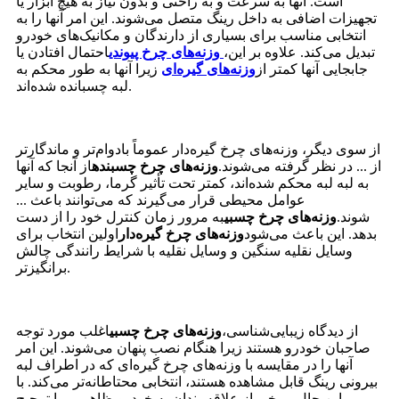
است. آنها به سرعت و به راحتی و بدون نیاز به هیچ ابزار یا
تجهیزات اضافی به داخل رینگ متصل می‌شوند. این امر آنها را به
انتخابی مناسب برای بسیاری از دارندگان و مکانیک‌های خودرو
تبدیل می‌کند. علاوه بر این،
وزنه‌های چرخ پیوندی
احتمال افتادن یا
جابجایی آنها کمتر از
وزنه‌های گیره‌ای
زیرا آنها به طور محکم به
لبه چسبانده شده‌اند.
از سوی دیگر، وزنه‌های چرخ گیره‌دار عموماً بادوام‌تر و ماندگارتر
از ... در نظر گرفته می‌شوند.
وزنه‌های چرخ چسبنده
از آنجا که آنها
به لبه لبه محکم شده‌اند، کمتر تحت تأثیر گرما، رطوبت و سایر
عوامل محیطی قرار می‌گیرند که می‌توانند باعث ...
شوند.
وزنه‌های چرخ چسبی
به مرور زمان کنترل خود را از دست
بدهد. این باعث می‌شود
وزنه‌های چرخ گیره‌دار
اولین انتخاب برای
وسایل نقلیه سنگین و وسایل نقلیه با شرایط رانندگی چالش
برانگیزتر.
از دیدگاه زیبایی‌شناسی،
وزنه‌های چرخ چسبی
اغلب مورد توجه
صاحبان خودرو هستند زیرا هنگام نصب پنهان می‌شوند. این امر
آنها را در مقایسه با وزنه‌های چرخ گیره‌ای که در اطراف لبه
بیرونی رینگ قابل مشاهده هستند، انتخابی محتاطانه‌تر می‌کند. با
این حال، برخی از علاقه‌مندان به خودرو ظاهر ... را ترجیح