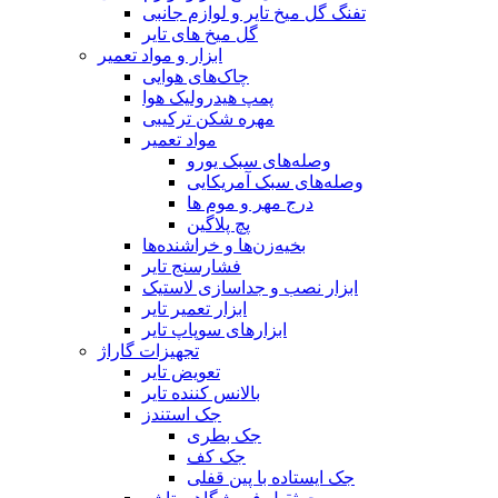
تفنگ گل میخ تایر و لوازم جانبی
گل میخ های تایر
ابزار و مواد تعمیر
چاک‌های هوایی
پمپ هیدرولیک هوا
مهره شکن ترکیبی
مواد تعمیر
وصله‌های سبک یورو
وصله‌های سبک آمریکایی
درج مهر و موم ها
پچ پلاگین
بخیه‌زن‌ها و خراشنده‌ها
فشارسنج تایر
ابزار نصب و جداسازی لاستیک
ابزار تعمیر تایر
ابزارهای سوپاپ تایر
تجهیزات گاراژ
تعویض تایر
بالانس کننده تایر
جک استندز
جک بطری
جک کف
جک ایستاده با پین قفلی