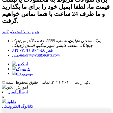
قیمت ما، لطفا ایمیل خود را برای ما بگذارید
و ما ظرف 24 ساعت با شما تماس خواهیم
گرفت.
همین حالا استعلام کنید
آدرس:
بلوک B، پارک صنعتی هایلیان، شماره 3388، جاده
جیچانگ، منطقه هایشو، شهر نینگبو، استان ژجیانگ
تلفن:
۸۶-۵۷۴-۸۷۲۷۷۱۹۹
sales@fycautoparts.com
ایمیل
© کپی‌رایت - ۲۰۱۰-۲۰۲۱: تمامی حقوق محفوظ است.
ارسال ایمیل
x
دانلود
کاتالوگ الکترونیکی