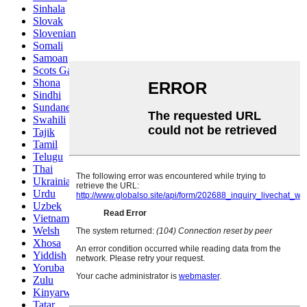
Sinhala
Slovak
Slovenian
Somali
Samoan
Scots Gaelic
Shona
Sindhi
Sundanese
Swahili
Tajik
Tamil
Telugu
Thai
Ukrainian
Urdu
Uzbek
Vietnamese
Welsh
Xhosa
Yiddish
Yoruba
Zulu
Kinyarwanda
Tatar