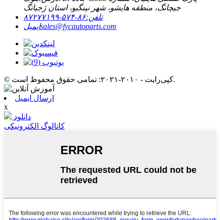
جیچانگ، منطقه هایشو، شهر نینگبو، استان ژجیانگ
تلفن:
۸۶-۵۷۴-۸۷۲۷۷۱۹۹
sales@fycautoparts.com
ایمیل
© کپی‌رایت - ۲۰۱۰-۲۰۲۱: تمامی حقوق محفوظ است.
ارسال ایمیل
x
دانلود
کاتالوگ الکترونیکی