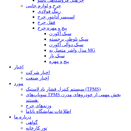
جرثقیل فروشگاهی تاشو
چرخ و لوازم جانبی
رینگ فولادی
اسپیسر آداپتور چرخ
قفل چرخ
پیچ و مهره چرخ
سبک آکورن
سبک بلوطی برجسته
سبک دوآلی آکورن
مدل واشر متصل به MG
سبک باز
پیچ و مهره
اخبار
اخبار شرکت
اخبار صنعت
مورد
سیستم کنترل فشار باد لاستیک (TPMS)
سوپاپ‌های TPMS بخش مهمی از خودروهای مدرن
هستند.
وزنه‌های چرخ
اطلاعات نمایشگاه پاناما
درباره ما
گواهی
تور کارخانه