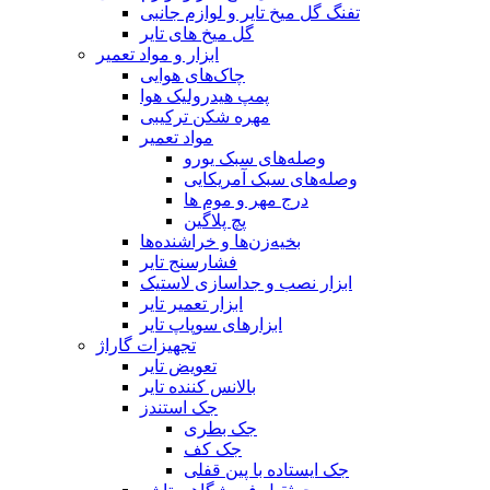
تفنگ گل میخ تایر و لوازم جانبی
گل میخ های تایر
ابزار و مواد تعمیر
چاک‌های هوایی
پمپ هیدرولیک هوا
مهره شکن ترکیبی
مواد تعمیر
وصله‌های سبک یورو
وصله‌های سبک آمریکایی
درج مهر و موم ها
پچ پلاگین
بخیه‌زن‌ها و خراشنده‌ها
فشارسنج تایر
ابزار نصب و جداسازی لاستیک
ابزار تعمیر تایر
ابزارهای سوپاپ تایر
تجهیزات گاراژ
تعویض تایر
بالانس کننده تایر
جک استندز
جک بطری
جک کف
جک ایستاده با پین قفلی