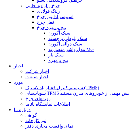
جرثقیل فروشگاهی تاشو
چرخ و لوازم جانبی
رینگ فولادی
اسپیسر آداپتور چرخ
قفل چرخ
پیچ و مهره چرخ
سبک آکورن
سبک بلوطی برجسته
سبک دوآلی آکورن
مدل واشر متصل به MG
سبک باز
پیچ و مهره
اخبار
اخبار شرکت
اخبار صنعت
مورد
سیستم کنترل فشار باد لاستیک (TPMS)
وزنه‌های چرخ
اطلاعات نمایشگاه پاناما
درباره ما
گواهی
تور کارخانه
نمای واقعیت مجازی دفتر