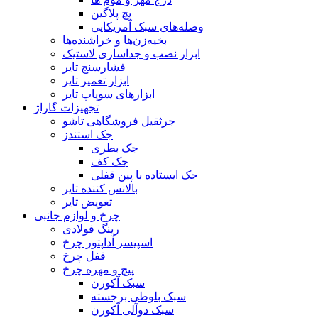
پچ پلاگین
وصله‌های سبک آمریکایی
بخیه‌زن‌ها و خراشنده‌ها
ابزار نصب و جداسازی لاستیک
فشارسنج تایر
ابزار تعمیر تایر
ابزارهای سوپاپ تایر
تجهیزات گاراژ
جرثقیل فروشگاهی تاشو
جک استندز
جک بطری
جک کف
جک ایستاده با پین قفلی
بالانس کننده تایر
تعویض تایر
چرخ و لوازم جانبی
رینگ فولادی
اسپیسر آداپتور چرخ
قفل چرخ
پیچ و مهره چرخ
سبک آکورن
سبک بلوطی برجسته
سبک دوآلی آکورن