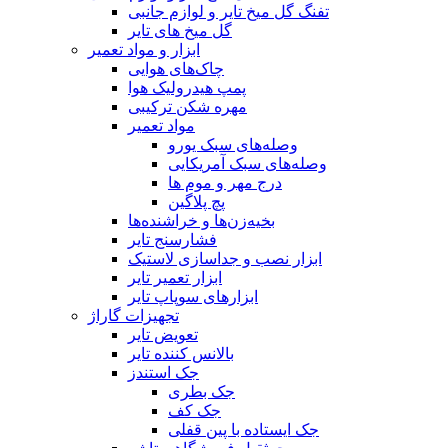
تفنگ گل میخ تایر و لوازم جانبی
گل میخ های تایر
ابزار و مواد تعمیر
چاک‌های هوایی
پمپ هیدرولیک هوا
مهره شکن ترکیبی
مواد تعمیر
وصله‌های سبک یورو
وصله‌های سبک آمریکایی
درج مهر و موم ها
پچ پلاگین
بخیه‌زن‌ها و خراشنده‌ها
فشارسنج تایر
ابزار نصب و جداسازی لاستیک
ابزار تعمیر تایر
ابزارهای سوپاپ تایر
تجهیزات گاراژ
تعویض تایر
بالانس کننده تایر
جک استندز
جک بطری
جک کف
جک ایستاده با پین قفلی