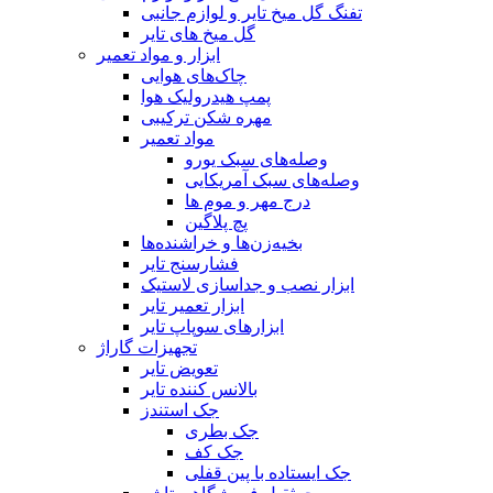
تفنگ گل میخ تایر و لوازم جانبی
گل میخ های تایر
ابزار و مواد تعمیر
چاک‌های هوایی
پمپ هیدرولیک هوا
مهره شکن ترکیبی
مواد تعمیر
وصله‌های سبک یورو
وصله‌های سبک آمریکایی
درج مهر و موم ها
پچ پلاگین
بخیه‌زن‌ها و خراشنده‌ها
فشارسنج تایر
ابزار نصب و جداسازی لاستیک
ابزار تعمیر تایر
ابزارهای سوپاپ تایر
تجهیزات گاراژ
تعویض تایر
بالانس کننده تایر
جک استندز
جک بطری
جک کف
جک ایستاده با پین قفلی