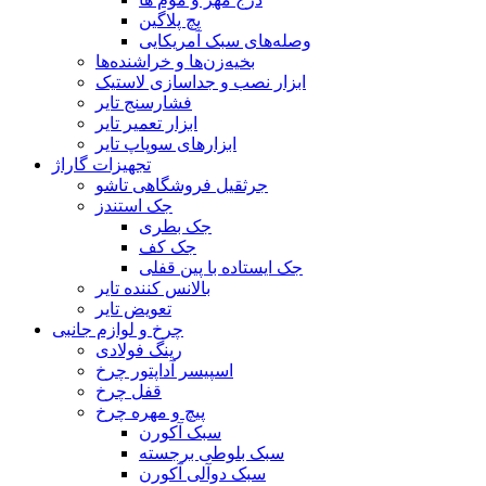
پچ پلاگین
وصله‌های سبک آمریکایی
بخیه‌زن‌ها و خراشنده‌ها
ابزار نصب و جداسازی لاستیک
فشارسنج تایر
ابزار تعمیر تایر
ابزارهای سوپاپ تایر
تجهیزات گاراژ
جرثقیل فروشگاهی تاشو
جک استندز
جک بطری
جک کف
جک ایستاده با پین قفلی
بالانس کننده تایر
تعویض تایر
چرخ و لوازم جانبی
رینگ فولادی
اسپیسر آداپتور چرخ
قفل چرخ
پیچ و مهره چرخ
سبک آکورن
سبک بلوطی برجسته
سبک دوآلی آکورن