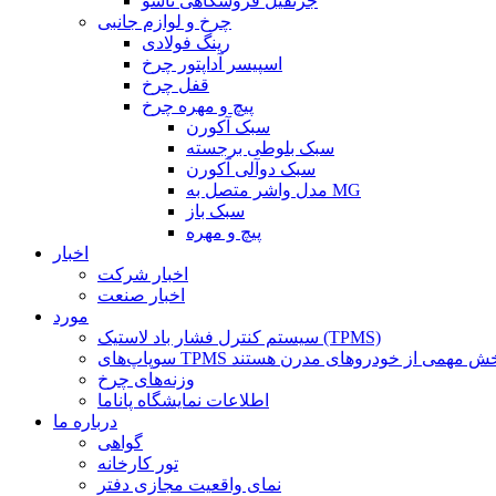
جرثقیل فروشگاهی تاشو
چرخ و لوازم جانبی
رینگ فولادی
اسپیسر آداپتور چرخ
قفل چرخ
پیچ و مهره چرخ
سبک آکورن
سبک بلوطی برجسته
سبک دوآلی آکورن
مدل واشر متصل به MG
سبک باز
پیچ و مهره
اخبار
اخبار شرکت
اخبار صنعت
مورد
سیستم کنترل فشار باد لاستیک (TPMS)
وزنه‌های چرخ
اطلاعات نمایشگاه پاناما
درباره ما
گواهی
تور کارخانه
نمای واقعیت مجازی دفتر